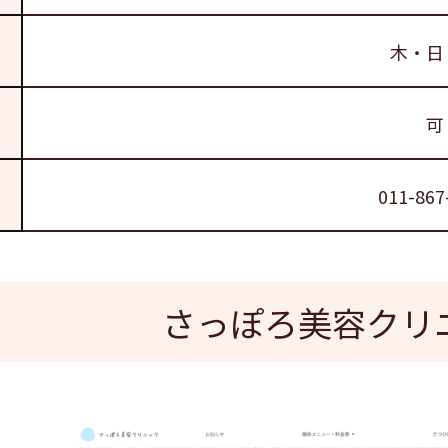
木・日
否
可
011-867
さっぽろ美容クリ