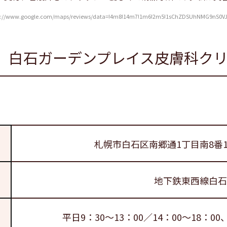
w.google.com/maps/reviews/data=!4m8!14m7!1m6!2m5!1sChZDSUhNMG9nS0VJQ0Fn
白石ガーデンプレイス皮膚科ク
札幌市白石区南郷通1丁目南8番
地下鉄東西線白石
平日9：30～13：00／14：00～18：00、