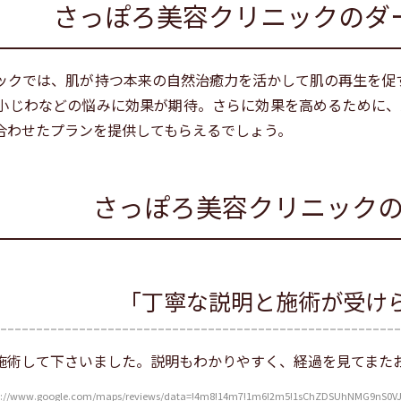
さっぽろ美容クリニックのダ
ックでは、肌が持つ本来の自然治癒力を活かして肌の再生を促
小じわなどの悩みに効果が期待。さらに効果を高めるために、
合わせたプランを提供してもらえるでしょう。
さっぽろ美容クリニック
「丁寧な説明と施術が受け
施術して下さいました。説明もわかりやすく、経過を見てまた
ww.google.com/maps/reviews/data=!4m8!14m7!1m6!2m5!1sChZDSUhNMG9nS0VJQ0F