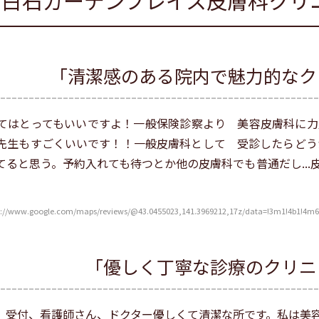
白石ガーデンプレイス皮膚科クリ
「清潔感のある院内で魅力的なク
てはとってもいいですよ！一般保険診察より 美容皮膚科に力
先生もすごくいいです！！一般皮膚科として 受診したらど
てると思う。予約入れても待つとか他の皮膚科でも普通だし..
w.google.com/maps/reviews/@43.0455023,141.3969212,17z/data=!3m1!4b1!4m6
「優しく丁寧な診療のクリニ
、受付、看護師さん、ドクター優しくて清潔な所です。私は美