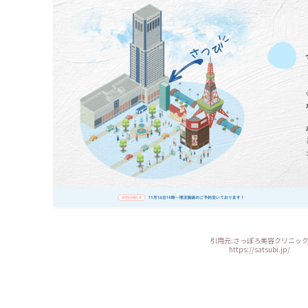
引用元:さっぽろ美容クリニッ
https://satsubi.jp/