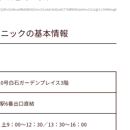
SUNneVlfbEtBEAE!2m1!1s0x0:0x92e617768f9091de!3m1!1s2@1:CIHM0ogKEICAgICgy
リニックの基本情報
10号白石ガーデンプレイス3階
駅6番出口直結
土9：00～12：30／13：30～16：00