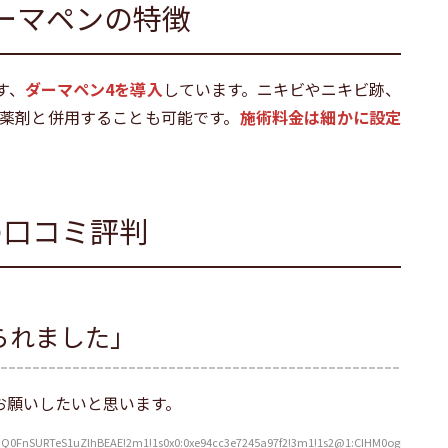
ーマペンの特徴
す、
ダーマペン4を導入
しています。ニキビやニキビ跡、
薬剤と併用することも可能です。
施術料金は細かに設定
の口コミ評判
られました」
お願いしたいと思います。
nSURTeS1uZlhBEAE!2m1!1s0x0:0xe94cc3e7245a97f2!3m1!1s2@1:CIHM0ogKEICAgID