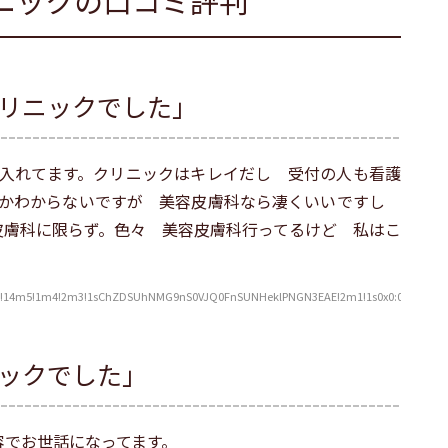
ニックの口コミ評判
リニックでした」
入れてます。クリニックはキレイだし 受付の人も看護
うかわからないですが 美容皮膚科なら凄くいいですし
.皮膚科に限らず。色々 美容皮膚科行ってるけど 私はこ
!14m5!1m4!2m3!1sChZDSUhNMG9nS0VJQ0FnSUNHeklPNGN3EAE!2m1!1s0x0:0x92e6177
ックでした」
容でお世話になってます。